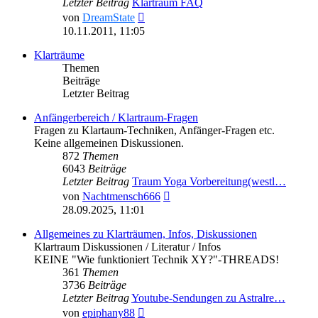
Letzter Beitrag
Klartraum FAQ
Neuester
von
DreamState
Beitrag
10.11.2011, 11:05
Klarträume
Themen
Beiträge
Letzter Beitrag
Anfängerbereich / Klartraum-Fragen
Fragen zu Klartaum-Techniken, Anfänger-Fragen etc.
Keine allgemeinen Diskussionen.
872
Themen
6043
Beiträge
Letzter Beitrag
Traum Yoga Vorbereitung(westl…
Neuester
von
Nachtmensch666
Beitrag
28.09.2025, 11:01
Allgemeines zu Klarträumen, Infos, Diskussionen
Klartraum Diskussionen / Literatur / Infos
KEINE "Wie funktioniert Technik XY?"-THREADS!
361
Themen
3736
Beiträge
Letzter Beitrag
Youtube-Sendungen zu Astralre…
Neuester
von
epiphany88