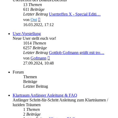
13
Themen
611
Beiträge
Letzter Beitrag
Usertreffen X - Special Editi…
Neuester
von
Oni
Beitrag
16.03.2022, 17:12
User-Vorstellung
Neue User stellt euch vor!
1014
Themen
6257
Beiträge
Letzter Beitrag
Gottlob Gofmann grüßt mit tro…
Neuester
von
Gofmann
Beitrag
27.09.2024, 10:48
Forum
Themen
Beiträge
Letzter Beitrag
Klartraum Anfänger Anleitung & FAQ
Anfänger Schritt-für-Schritt Anleitung zum Klarträumen /
luziden Träumen
1
Themen
2
Beiträge