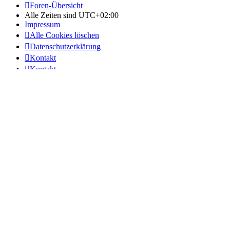
Foren-Übersicht
Alle Zeiten sind
UTC+02:00
Impressum
Alle Cookies löschen
Datenschutzerklärung
Kontakt
Kontakt
Lucid Lime style created by
Melvin García
Co-Author:
MannixMD
Style Version: 1.2.0
Powered by
phpBB
® Forum Software © phpBB Limited
Deutsche Übersetzung durch
phpBB.de
Discord OAuth2 light
© 2019 - phpBB Studio
Datenschutz
|
Nutzungsbedingungen