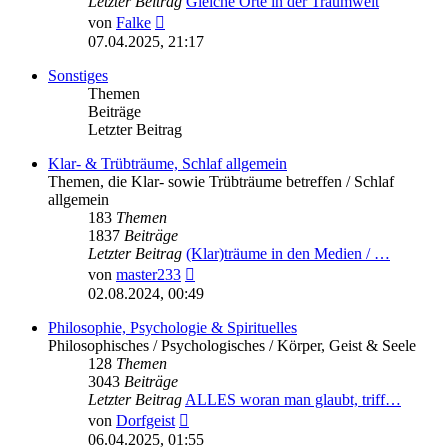
Letzter Beitrag
Gleiche Orte in der Traumwelt
Neuester
von
Falke
Beitrag
07.04.2025, 21:17
Sonstiges
Themen
Beiträge
Letzter Beitrag
Klar- & Trübträume, Schlaf allgemein
Themen, die Klar- sowie Trübträume betreffen / Schlaf
allgemein
183
Themen
1837
Beiträge
Letzter Beitrag
(Klar)träume in den Medien / …
Neuester
von
master233
Beitrag
02.08.2024, 00:49
Philosophie, Psychologie & Spirituelles
Philosophisches / Psychologisches / Körper, Geist & Seele
128
Themen
3043
Beiträge
Letzter Beitrag
ALLES woran man glaubt, triff…
Neuester
von
Dorfgeist
Beitrag
06.04.2025, 01:55