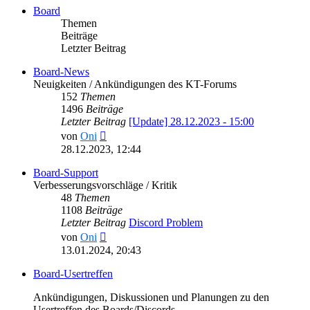
Board
Themen
Beiträge
Letzter Beitrag
Board-News
Neuigkeiten / Ankündigungen des KT-Forums
152
Themen
1496
Beiträge
Letzter Beitrag
[Update] 28.12.2023 - 15:00
Neuester
von
Oni
Beitrag
28.12.2023, 12:44
Board-Support
Verbesserungsvorschläge / Kritik
48
Themen
1108
Beiträge
Letzter Beitrag
Discord Problem
Neuester
von
Oni
Beitrag
13.01.2024, 20:43
Board-Usertreffen
Ankündigungen, Diskussionen und Planungen zu den
Usertreffen des Boards/Discords