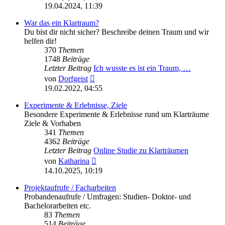
Beitrag
19.04.2024, 11:39
War das ein Klartraum?
Du bist dir nicht sicher? Beschreibe deinen Traum und wir
helfen dir!
370
Themen
1748
Beiträge
Letzter Beitrag
Ich wusste es ist ein Traum, …
Neuester
von
Dorfgeist
Beitrag
19.02.2022, 04:55
Experimente & Erlebnisse, Ziele
Besondere Experimente & Erlebnisse rund um Klarträume
Ziele & Vorhaben
341
Themen
4362
Beiträge
Letzter Beitrag
Online Studie zu Klarträumen
Neuester
von
Katharina
Beitrag
14.10.2025, 10:19
Projektaufrufe / Facharbeiten
Probandenaufrufe / Umfragen: Studien- Doktor- und
Bachelorarbeiten etc.
83
Themen
514
Beiträge