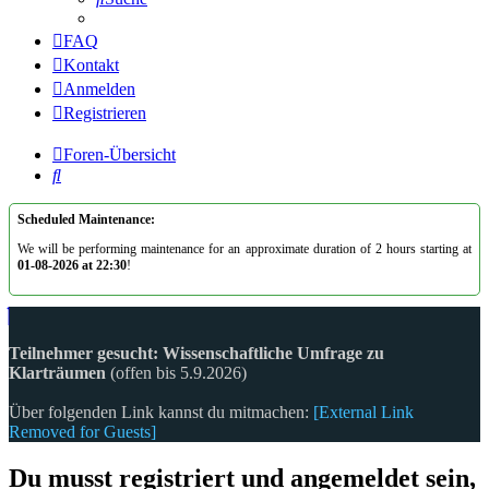
FAQ
Kontakt
Anmelden
Registrieren
Foren-Übersicht
Suche
Scheduled Maintenance:
We will be performing maintenance for an approximate duration of 2 hours starting at
01-08-2026 at 22:30
!
Teilnehmer gesucht: Wissenschaftliche Umfrage zu
Klarträumen
(offen bis 5.9.2026)
Über folgenden Link kannst du mitmachen:
[External Link
Removed for Guests]
Du musst registriert und angemeldet sein,